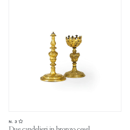
N. 3
Due candelieri in bronzo cesel