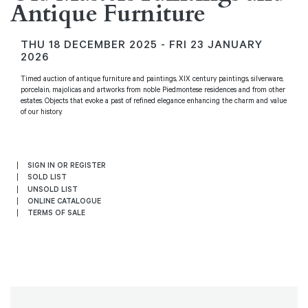
Antique Furniture
THU
18 DECEMBER 2025 -
FRI
23 JANUARY
2026
Timed auction of antique furniture and paintings, XIX century paintings, silverware,
porcelain, majolicas and artworks from noble Piedmontese residences and from other
estates. Objects that evoke a past of refined elegance enhancing the charm and value
of our history.
SIGN IN OR REGISTER
SOLD LIST
UNSOLD LIST
ONLINE CATALOGUE
TERMS OF SALE