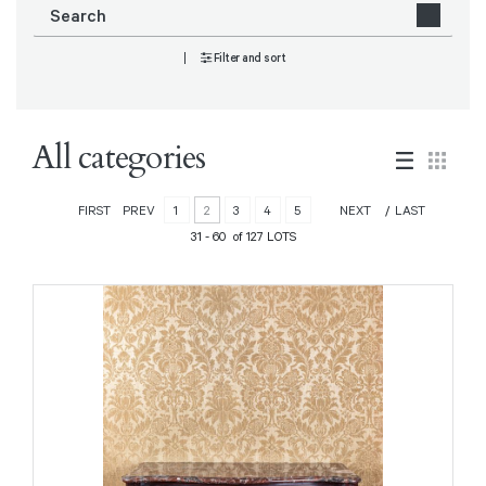
Filter and sort
All categories
FIRST
PREV
1
2
3
4
5
NEXT
LAST
31 - 60 of 127 LOTS