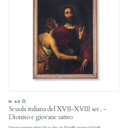
N. 40
Scuola italiana del XVII-XVIII sec. -
Dioniso e giovane satiro
Dioniso e giovane satiro Olio su tela, cm 119,5x86, cornice cm131x98