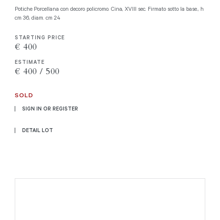
Potiche Porcellana con decoro policromo. Cina, XVIII sec. Firmato sotto la base., h
cm 36, diam. cm 24
STARTING PRICE
€ 400
ESTIMATE
€ 400 / 500
SOLD
SIGN IN OR REGISTER
DETAIL LOT