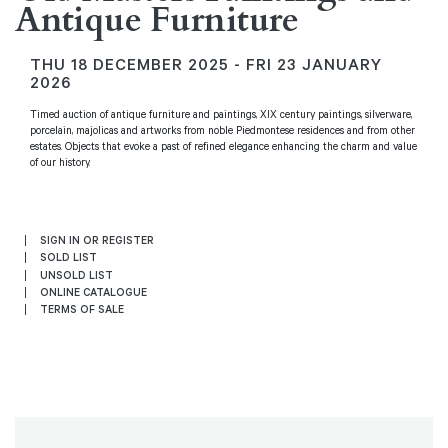
Antique Furniture
THU
18 DECEMBER 2025 -
FRI
23 JANUARY
2026
Timed auction of antique furniture and paintings, XIX century paintings, silverware,
porcelain, majolicas and artworks from noble Piedmontese residences and from other
estates. Objects that evoke a past of refined elegance enhancing the charm and value
of our history.
SIGN IN OR REGISTER
SOLD LIST
UNSOLD LIST
ONLINE CATALOGUE
TERMS OF SALE