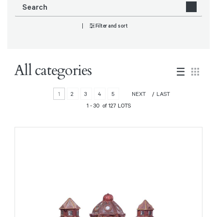
Filter and sort
All categories
1
2
3
4
5
NEXT
LAST
1 - 30 of 127 LOTS