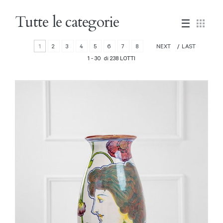
Tutte le categorie
1
2
3
4
5
6
7
8
NEXT
LAST
1 - 30 di 238 LOTTI