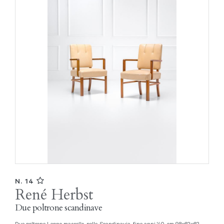
N. 14
René Herbst
Due poltrone scandinave
Due poltrone Legno massello, pelle. Scandinavia, fine anni '40, cm 98x62x62