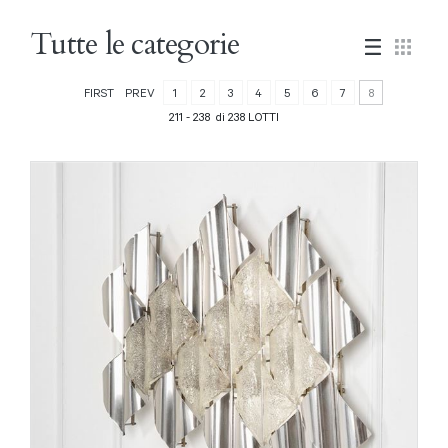
Tutte le categorie
FIRST
PREV
1
2
3
4
5
6
7
8
211 - 238 di 238 LOTTI