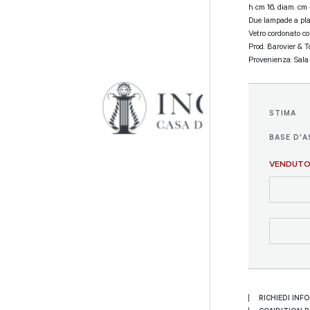
h cm 16, diam. cm
Due lampade a pl
Vetro cordonato con
Prod. Barovier & T
Provenienza: Sala
STIMA
BASE D'A
VENDUT
RICHIEDI INF