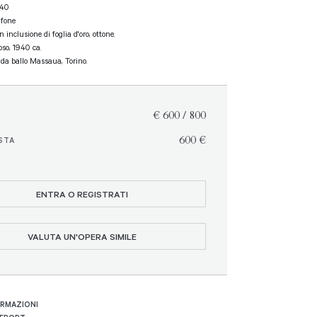
 40
afone
 inclusione di foglia d'oro, ottone.
oso, 1940 ca.
 da ballo Massaua, Torino.
€ 600 / 800
€ 600
STA
O
ENTRA O REGISTRATI
VALUTA UN'OPERA SIMILE
ORMAZIONI