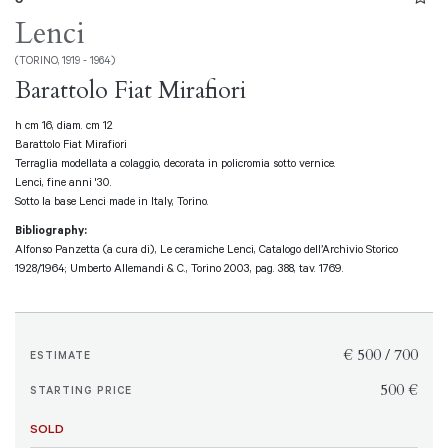
Lenci
(TORINO, 1919 - 1964)
Barattolo Fiat Mirafiori
h cm 16, diam. cm 12
Barattolo Fiat Mirafiori
Terraglia modellata a colaggio, decorata in policromia sotto vernice.
Lenci, fine anni '30.
Sotto la base Lenci made in Italy, Torino.
Bibliography:
Alfonso Panzetta (a cura di), Le ceramiche Lenci, Catalogo dell’Archivio Storico
1928/1964; Umberto Allemandi & C., Torino 2003, pag. 388, tav. 1769.
€ 500 / 700
ESTIMATE
€ 500
STARTING PRICE
SOLD