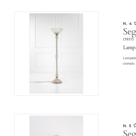
N. 4
Seg
(1937)
Lampa
Lampada da terra Vetro trasparente a costolature orizzontali, metallo
cromato. 
N. 5
Seg