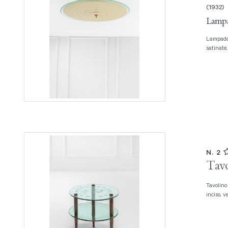
(1932)
Lampa
Lampadario Vetro curvato e molato, vetro a fasce concentriche trasparenti e
satinate,
N. 2
Tavo
Tavolino di forma circolare a due piani Legno tornito, vetro di forte spessore
inciso, v