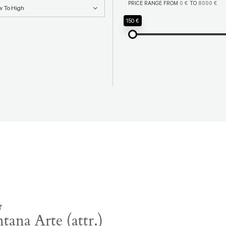
PRICE RANGE FROM
0 €
TO
8000 €
w To High
150 €
tana Arte (attr.)