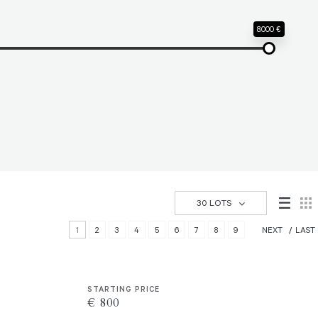
8.000 €
30 LOTS
1
2
3
4
5
6
7
8
9
NEXT
LAST
STARTING PRICE
€ 800