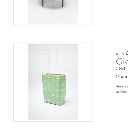
N. 3
Gio
(1908 -
Grand
Grande portaombrelli Ceramica smaltata bicolore. Prod. Richard Ginori, 1940
ca. March