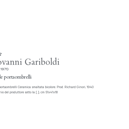
vanni Gariboldi
 1971)
e portaombrelli
io del produttore sotto la [..], cm 51x41x18