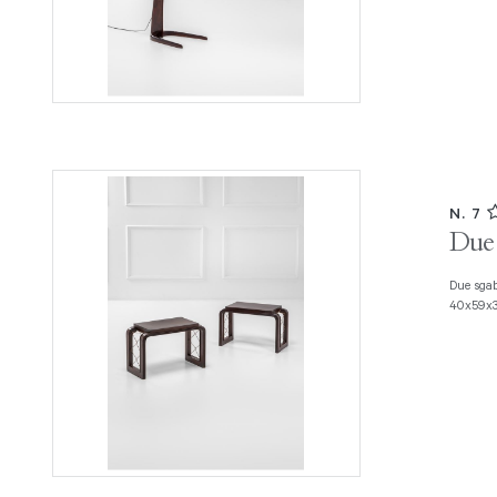
N. 7
Due 
Due sgabelli Legno impiallacciato curvato e scolpito, corda. 1930 ca., cm
40x59x