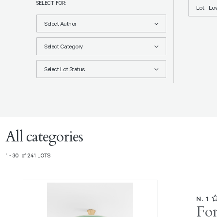
SELECT FOR:
Lot - Lo
Select Author
Select Category
Select Lot Status
All categories
1 - 30 of 241 LOTS
N. 1
Fon