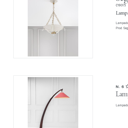
(1937)
Lampa
Lampadario Vetro di Murano trasparente, vetro a bollicine, ottone lucido.
Prod. Seg
N. 6
Lamp
Lampada