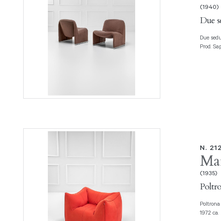
(1940)
Due s
Due sedute mod. Alky Schiuma stampata su cinghie elastiche, alluminio.
Prod. Sa
N. 21
Mar
(1935)
Poltr
Poltrona mod. Le Bambole Poliuretano espanso, tessuto. Prod. B&B Italia,
1972 ca. 