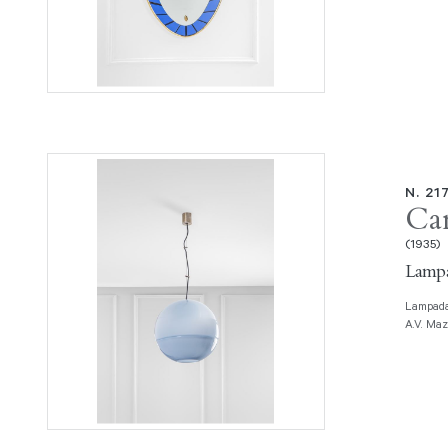
N. 21
Ca
(1935)
Lampa
Lampada a sospensione mod. LS116 Vetro incamiciato colorato, metallo. Prod.
A.V. Maz