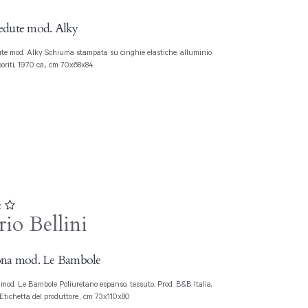
edute mod. Alky
poriti, 1970 ca., cm 70x68x84
2
io Bellini
ona mod. Le Bambole
Etichetta del produttore., cm 73x110x80