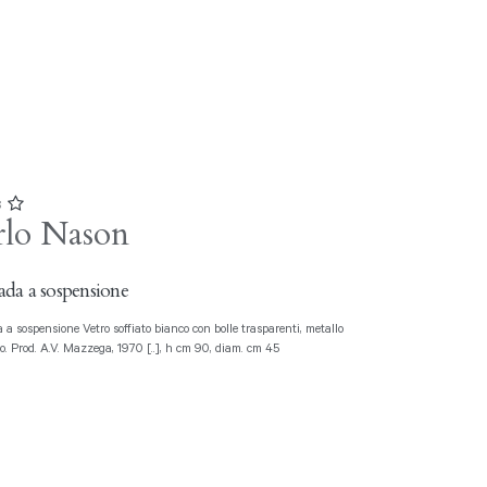
3
rlo Nason
da a sospensione
o. Prod. A.V. Mazzega, 1970 [..], h cm 90, diam. cm 45