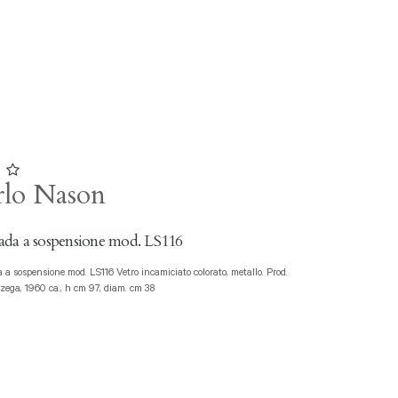
7
rlo Nason
da a sospensione mod. LS116
zega, 1960 ca., h cm 97, diam. cm 38