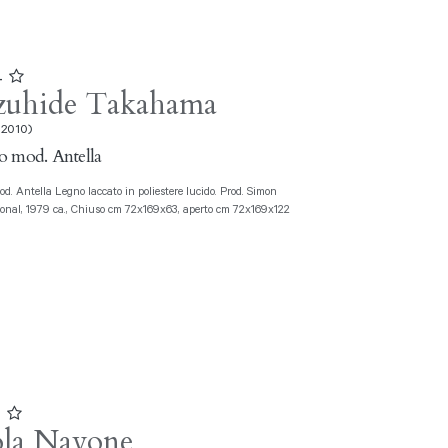
4
zuhide Takahama
 2010)
o mod. Antella
ional, 1979 ca., Chiuso cm 72x169x63, aperto cm 72x169x122
5
ola Navone