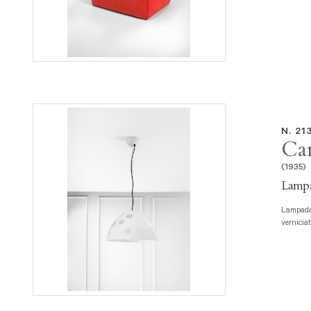
N. 21
Ca
(1935)
Lampa
Lampada a sospensione Vetro soffiato bianco con bolle trasparenti, metallo
verniciat