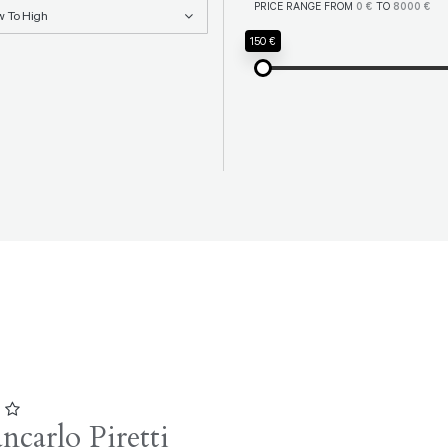
PRICE RANGE FROM
0 €
TO
8000 €
w To High
150 €
1
ncarlo Piretti