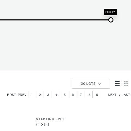
8.000 €
30 LOTS
FIRST
PREV
1
2
3
4
5
6
7
8
9
NEXT
LAST
STARTING PRICE
€ 800