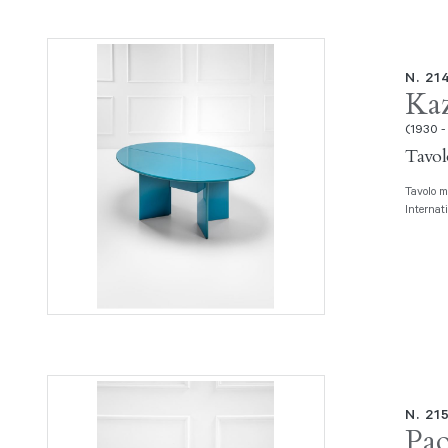
N. 21
Ka
(1930 -
Tavol
Tavolo mod. Antella Legno laccato in poliestere lucido. Prod. Simon
Internat
N. 21
Pa