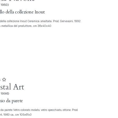
 1950)
lo della collezione Inout
a metallica del produttore., cm 36x40x40
6
stal Art
 1996)
io da parete
rt, 1960 ca., cm 105x61x3