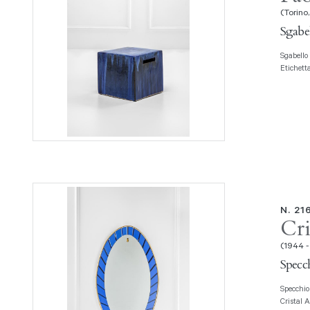
(Torino,
Sgabel
Sgabello della collezione Inout Ceramica smaltata. Prod. Gervasoni, 1992
Etichett
N. 21
Cri
(1944 -
Specch
Specchio da parete Vetro colorato molato, vetro specchiato, ottone. Prod.
Cristal A