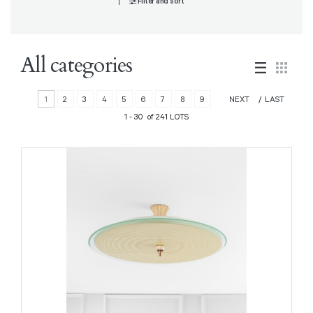
Filter and sort
All categories
1
2
3
4
5
6
7
8
9
NEXT
LAST
1 - 30 of 241 LOTS