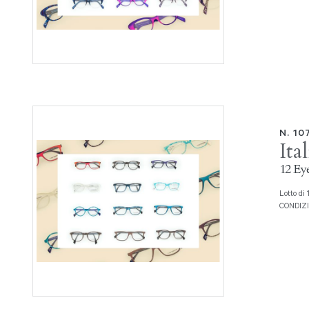
N. 10
Ita
12 Eye
Lotto di 12 montature da vista Serie Eyewear Prod. Italia Independent
CONDIZIO