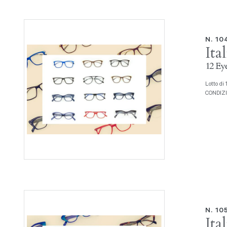
N. 1
Ita
12 Eye
Lotto di 12 montature da vista Serie miste Prod. Italia Independent
CONDIZION
N. 10
Ita