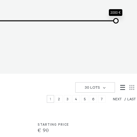
2.000 €
30 LOTS
1
2
3
4
5
6
7
NEXT
LAST
STARTING PRICE
€ 90