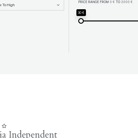
PRICE RANGE FROM
0 €
TO
2000 €
w To High
30 €
1
lia Independent