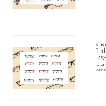
N. 10
Ita
12 Eye
Lotto di 12 montature da vista Serie Alfa Romeo Prod. Italia Independent
CONDIZION