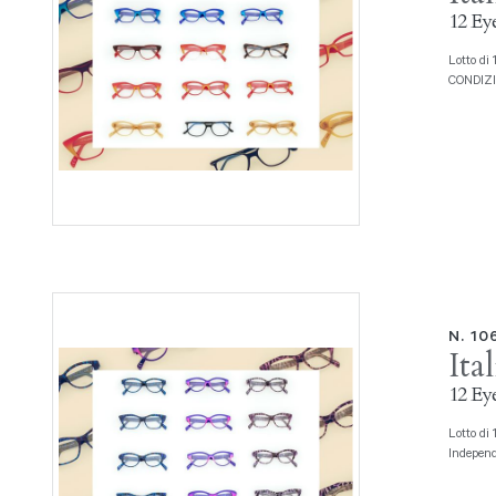
12 Eye
Lotto di 12 montature da vista Serie miste Prod. Italia Independent
CONDIZION
N. 10
Ita
12 Eye
Lotto di 12 montature da vista Serie miste, tonalità blu e violetto Prod. Italia
Independ