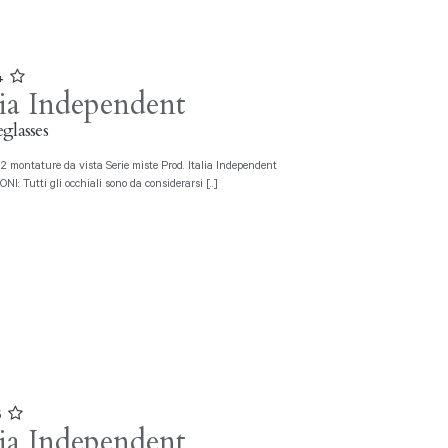
04
lia Independent
glasses
I: Tutti gli occhiali sono da considerarsi [..]
5
lia Independent