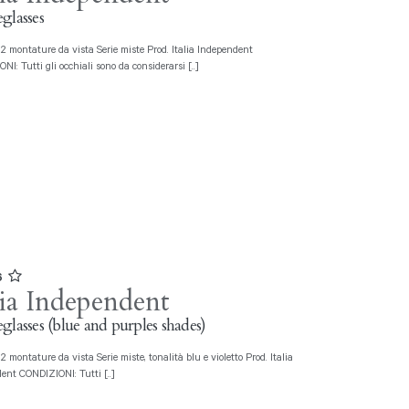
glasses
I: Tutti gli occhiali sono da considerarsi [..]
6
lia Independent
glasses (blue and purples shades)
ent CONDIZIONI: Tutti [..]