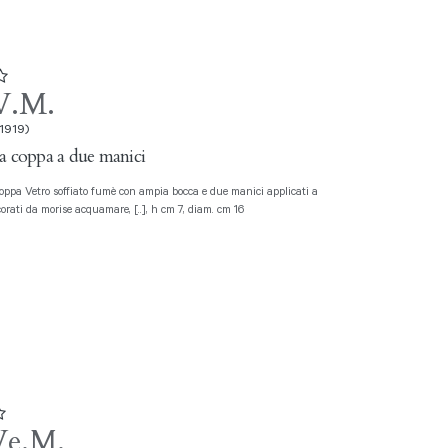
V.M.
 1919)
a coppa a due manici
orati da morise acquamare, [..], h cm 7, diam. cm 16
Ve.M.