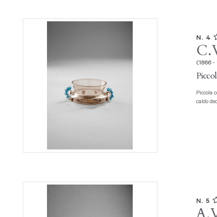
N. 4
C.
(1866 -
Piccol
Piccola coppa Vetro soffiato fumè con ampia bocca e due manici applicati a
caldo dec
N. 5
A.