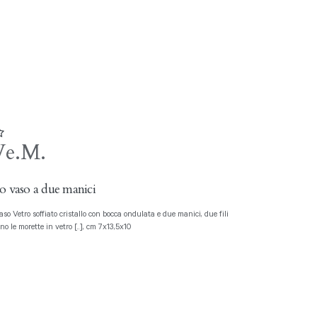
Ve.M.
o vaso a due manici
o le morette in vetro [..], cm 7x13,5x10