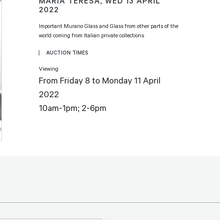
MARIA TERESA,
WED
13 APRIL
2022
Important Murano Glass and Glass from other parts of the
world coming from Italian private collections.
AUCTION TIMES
Viewing
From Friday 8 to Monday 11 April
2022
10am-1pm; 2-6pm