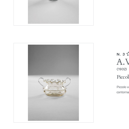
N. 3
A.
(1932)
Piccol
Piccolo vaso Vetro soffiato cristallo con bocca ondulata e due manici, due fili
contornan