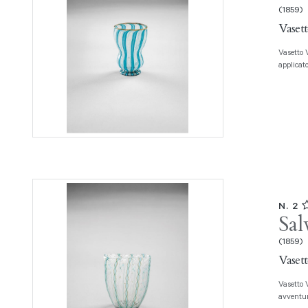
(1859)
Vasett
Vasetto Vetro soffiato a canne acquamare e zanfirico, sottile bordo superiore
applicato
N. 2
Sal
(1859)
Vasett
Vasetto Vetro soffiato a canne, zanfirico e retortoli turchese con
avventur