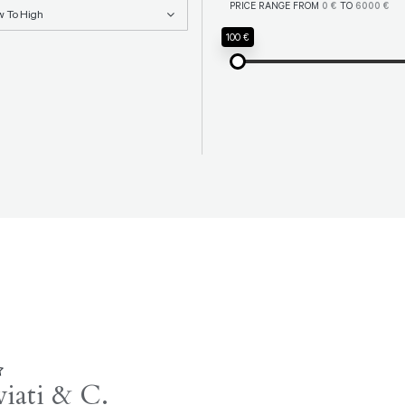
PRICE RANGE FROM
0 €
TO
6000 €
w To High
100 €
viati & C.