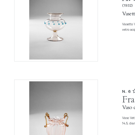
(1932)
Vaset
Vasetto Vetro soffiato cristallo con bocca svasata e piede a disco, morette in
vetro acq
N. 6
Fra
Vaso 
Vaso Vetro soffiato ambra con due anse laterali. Fratelli Toso, 1920 ca., h cm
14,5, dia