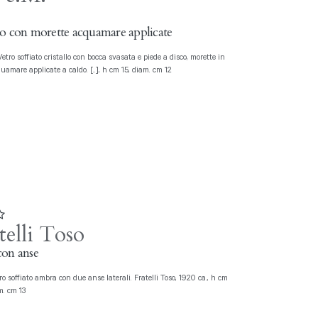
to con morette acquamare applicate
uamare applicate a caldo. [..], h cm 15, diam. cm 12
telli Toso
con anse
m. cm 13