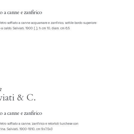
o a canne e zanfirico
 a caldo. Salviati, 1900 [..], h cm 10, diam. cm 6,5
viati & C.
o a canne e zanfirico
ina. Salviati, 1900-1910, cm 9x7,5x3