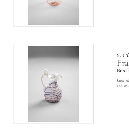
N. 7
Fra
Brocch
Brocchetta Vetro soffiato fenicio con ansa applicata a caldo. Fratelli Toso,
1920 ca.,