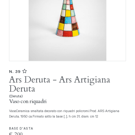
N. 39
Ars Deruta - Ars Artigiana
Deruta
(Deruta)
Vaso con riquadri
VasoCeramica smaltata decorato con riquadri policromi.Prod. ARS Artigiana
Deruta, 1950 ca.Firmato sotto la base [..], h cm 31, diam. cm 12
BASE D'ASTA
€ 200