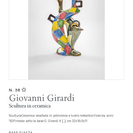
N. 38
Giovanni Girardi
Scultura in ceramica
SculturaCeramica smaltata in policromia e lustro metallico.Vicenza, anni
'50Firmata sotto la base G. Girardi It [..], cm 32x19,5x11
BASE D'ASTA