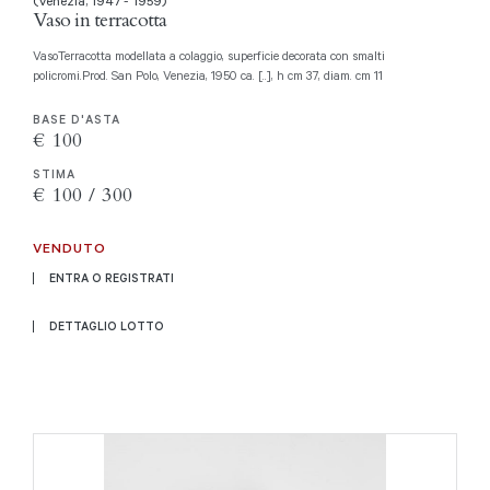
(Venezia, 1947 - 1959)
Vaso in terracotta
VasoTerracotta modellata a colaggio, superficie decorata con smalti
policromi.Prod. San Polo, Venezia, 1950 ca. [..], h cm 37, diam. cm 11
BASE D'ASTA
€ 100
STIMA
€ 100 / 300
VENDUTO
ENTRA O REGISTRATI
DETTAGLIO LOTTO