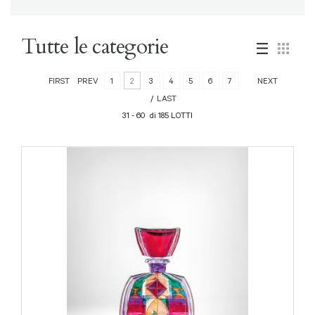
Tutte le categorie
FIRST
PREV
1
2
3
4
5
6
7
NEXT
LAST
31 - 60 di 185 LOTTI