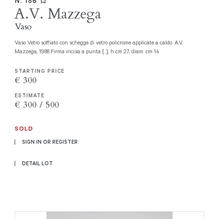
N. 186
A.V. Mazzega
Vaso
Vaso Vetro soffiato con schegge di vetro policrome applicate a caldo. A.V.
Mazzega, 1988 Firma incisa a punta [..], h cm 27, diam. cm 14
STARTING PRICE
€ 300
ESTIMATE
€ 300 / 500
SOLD
SIGN IN OR REGISTER
DETAIL LOT