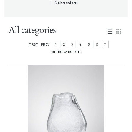
Filter and sort
All categories
FIRST
PREV
1
2
3
4
5
6
7
181 - 189 of 189 LOTS