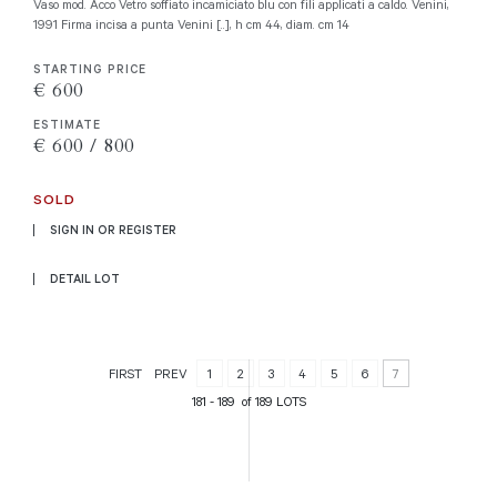
Vaso mod. Acco Vetro soffiato incamiciato blu con fili applicati a caldo. Venini,
1991 Firma incisa a punta Venini [..], h cm 44, diam. cm 14
STARTING PRICE
€ 600
ESTIMATE
€ 600 / 800
SOLD
SIGN IN OR REGISTER
DETAIL LOT
FIRST
PREV
1
2
3
4
5
6
7
181 - 189 of 189 LOTS