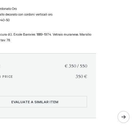
ordonato Oro
allo decorato con cordoni verticali oro.
1940-50
a cura di), Ercole Barovier, 1889-1974. Vetraio muranese, Marsilio
 tav. 78.
€ 350 / 550
E
€ 350
 PRICE
EVALUATE A SIMILAR ITEM