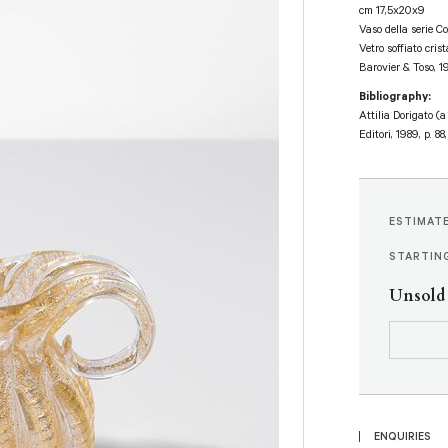
cm 17,5x20x9
Vaso della serie C
Vetro soffiato crist
Barovier & Toso, 
Bibliography:
Attilia Dorigato (
Editori, 1989, p. 88,
ESTIMAT
STARTING
Unsold
ENQUIRIES