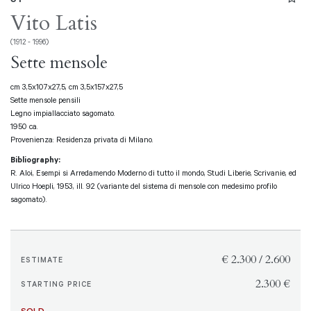
Vito Latis
(1912 - 1996)
Sette mensole
cm 3,5x107x27,5, cm 3,5x157x27,5
Sette mensole pensili
Legno impiallacciato sagomato.
1950 ca.
Provenienza: Residenza privata di Milano.
Bibliography:
R. Aloi, Esempi si Arredamendo Moderno di tutto il mondo, Studi Liberie, Scrivanie, ed
Ulrico Hoepli, 1953, ill. 92 (variante del sistema di mensole con medesimo profilo
sagomato).
€ 2.300 / 2.600
ESTIMATE
€ 2.300
STARTING PRICE
SOLD