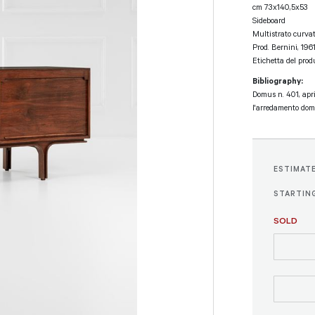
cm 73x140,5x53
Sideboard
Multistrato curvat
Prod. Bernini, 1961
Etichetta del produ
Bibliography:
Domus n. 401, apri
l'arredamento dome
ESTIMAT
STARTING
SOLD