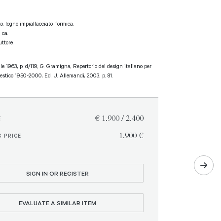
o, legno impiallacciato, formica.
 ca.
ttore.
le 1963, p. d/119; G. Gramigna, Repertorio del design italiano per
stico 1950-2000, Ed. U. Allemandi, 2003, p. 81.
€ 1.900 / 2.400
E
€ 1.900
 PRICE
SIGN IN OR REGISTER
EVALUATE A SIMILAR ITEM