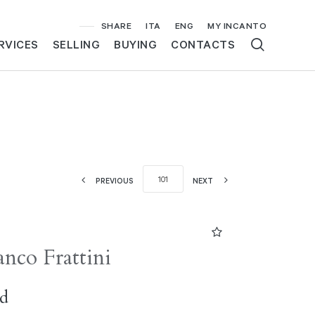
SHARE
ITA
ENG
MY INCANTO
RVICES
SELLING
BUYING
CONTACTS
PREVIOUS
NEXT
anco Frattini
rd