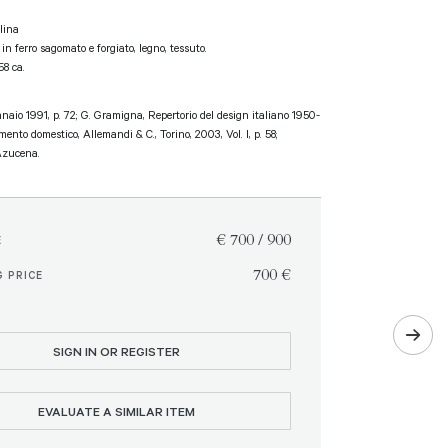
lina
in ferro sagomato e forgiato, legno, tessuto.
58 ca.
naio 1991, p. 72; G. Gramigna, Repertorio del design italiano 1950-
ento domestico, Allemandi & C., Torino, 2003, Vol. I, p. 58;
Azucena.
€ 700 / 900
E
€ 700
 PRICE
SIGN IN OR REGISTER
EVALUATE A SIMILAR ITEM