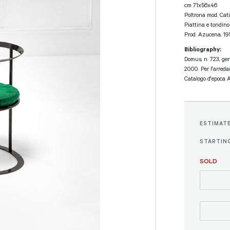
cm 71x56x46
Poltrona mod. Cati
Piattina e tondino 
Prod. Azucena, 19
Bibliography:
Domus, n. 723, gen
2000. Per l'arredam
Catalogo d'epoca 
ESTIMAT
STARTING
SOLD