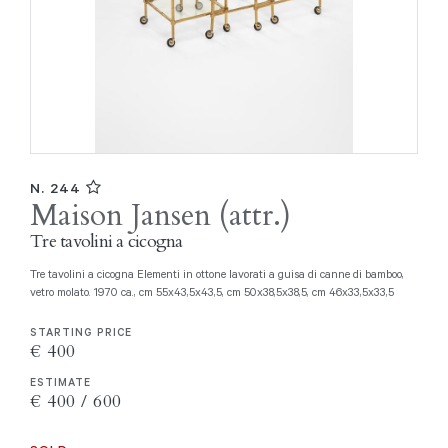
N. 244
Maison Jansen (attr.)
Tre tavolini a cicogna
Tre tavolini a cicogna Elementi in ottone lavorati a guisa di canne di bamboo,
vetro molato. 1970 ca., cm 55x43,5x43,5, cm 50x38,5x38,5, cm 46x33,5x33,5
STARTING PRICE
€ 400
ESTIMATE
€ 400 / 600