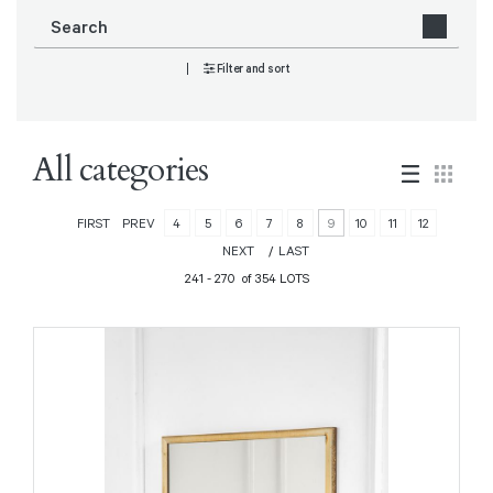
Filter and sort
All categories
FIRST
PREV
4
5
6
7
8
9
10
11
12
NEXT
LAST
241 - 270 of 354 LOTS