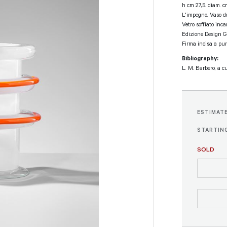
h cm 27,5. diam. c
L'impegno. Vaso d
Vetro soffiato inca
Edizione Design G
Firma incisa a pun
Bibliography:
L. M. Barbero, a cu
ESTIMAT
STARTING
SOLD