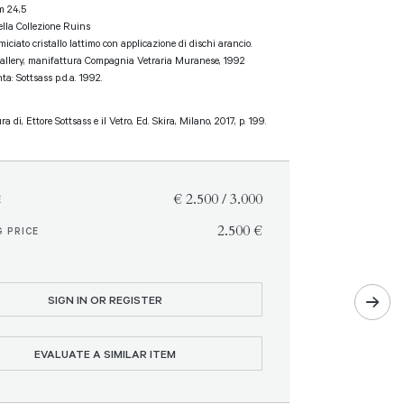
m 24,5
ella Collezione Ruins
miciato cristallo lattimo con applicazione di dischi arancio.
allery, manifattura Compagnia Vetraria Muranese, 1992
ta: Sottsass p.d.a. 1992.
ra di, Ettore Sottsass e il Vetro, Ed. Skira, Milano, 2017, p. 199.
€ 2.500 / 3.000
E
€ 2.500
 PRICE
SIGN IN OR REGISTER
EVALUATE A SIMILAR ITEM