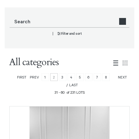
Filter and sort
All categories
FIRST
PREV
1
2
3
4
5
6
7
8
NEXT
LAST
31 - 60 of 231 LOTS