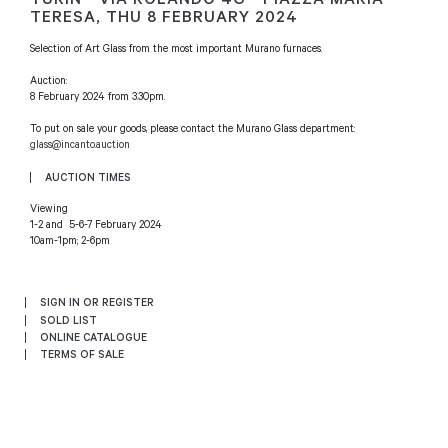
TERESA,
THU
8 FEBRUARY 2024
Selection of Art Glass from the most important Murano furnaces.
Auction:
8 February 2024 from 3.30pm.
To put on sale your goods, please contact the Murano Glass department:
glass@incanto.auction
AUCTION TIMES
Viewing
1-2 and 5-6-7 February 2024
10am-1pm; 2-6pm
SIGN IN OR REGISTER
SOLD LIST
ONLINE CATALOGUE
TERMS OF SALE