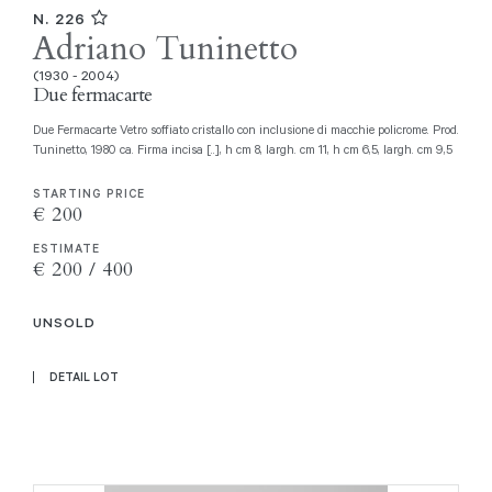
N. 226
Adriano Tuninetto
(1930 - 2004)
Due fermacarte
Due Fermacarte Vetro soffiato cristallo con inclusione di macchie policrome. Prod.
Tuninetto, 1980 ca. Firma incisa [..], h cm 8, largh. cm 11, h cm 6,5, largh. cm 9,5
STARTING PRICE
€ 200
ESTIMATE
€ 200 / 400
UNSOLD
DETAIL LOT