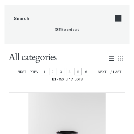
Filter and sort
All categories
FIRST
PREV
1
2
3
4
5
6
NEXT
LAST
121 - 150 of 151 LOTS