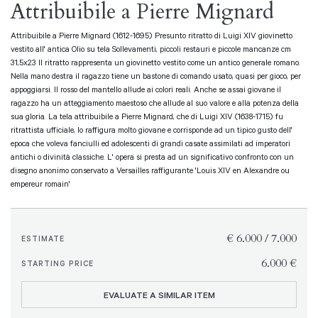
Attribuibile a Pierre Mignard
Attribuibile a Pierre Mignard (1612-1695) Presunto ritratto di Luigi XIV giovinetto
vestito all' antica Olio su tela Sollevamenti, piccoli restauri e piccole mancanze cm
31,5x23 Il ritratto rappresenta un giovinetto vestito come un antico generale romano.
Nella mano destra il ragazzo tiene un bastone di comando usato, quasi per gioco, per
appoggiarsi. Il rosso del mantello allude ai colori reali. Anche se assai giovane il
ragazzo ha un atteggiamento maestoso che allude al suo valore e alla potenza della
sua gloria. La tela attribuibile a Pierre Mignard, che di Luigi XIV (1638-1715) fu
ritrattista ufficiale, lo raffigura molto giovane e corrisponde ad un tipico gusto dell'
epoca che voleva fanciulli ed adolescenti di grandi casate assimilati ad imperatori
antichi o divinità classiche. L' opera si presta ad un significativo confronto con un
disegno anonimo conservato a Versailles raffigurante 'Louis XIV en Alexandre ou
empereur romain'
€ 6.000 / 7.000
ESTIMATE
€ 6.000
STARTING PRICE
EVALUATE A SIMILAR ITEM