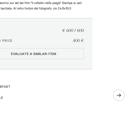
ecchio sul set del film "Il coltello nella piaga" Stampa ai sali
baritata. Al retro timbro del fotografo. cm 24,6x19,5
€ 600 / 600
E
€ 400
 PRICE
EVALUATE A SIMILAR ITEM
REPORT
LE