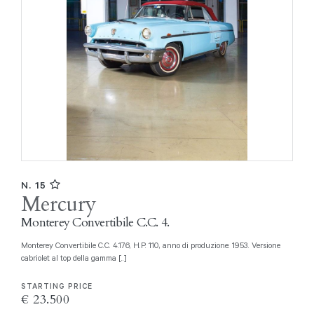
N. 15
Mercury
Monterey Convertibile C.C. 4.
Monterey Convertibile C.C. 4.176, H.P. 110, anno di produzione: 1953. Versione
cabriolet al top della gamma [..]
STARTING PRICE
€ 23.500