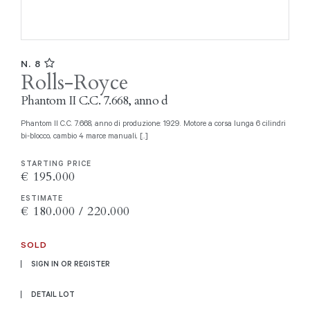
N. 8
Rolls-Royce
Phantom II C.C. 7.668, anno d
Phantom II C.C. 7.668, anno di produzione: 1929. Motore a corsa lunga 6 cilindri
bi-blocco, cambio 4 marce manuali, [..]
STARTING PRICE
€ 195.000
ESTIMATE
€ 180.000 / 220.000
SOLD
SIGN IN OR REGISTER
DETAIL LOT