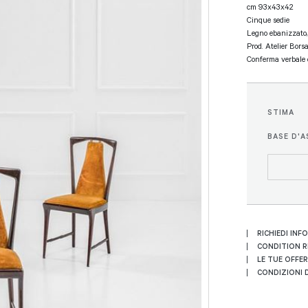
cm 93x43x42
Cinque sedie
Legno ebanizzato, 
Prod. Atelier Borsa
Conferma verbale d
STIMA
BASE D'A
RICHIEDI INF
CONDITION 
LE TUE OFFE
CONDIZIONI D