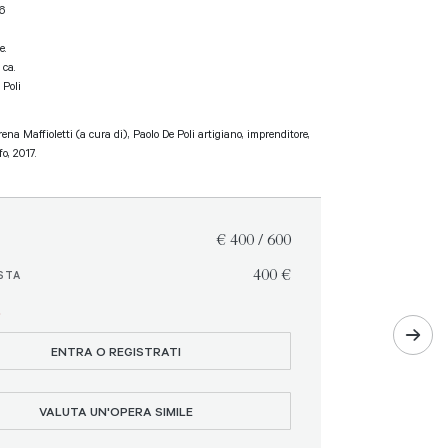
16
e.
 ca.
 Poli
ena Maffioletti (a cura di), Paolo De Poli artigiano, imprenditore,
fo, 2017.
€ 400 / 600
€ 400
STA
O
ENTRA O REGISTRATI
VALUTA UN'OPERA SIMILE