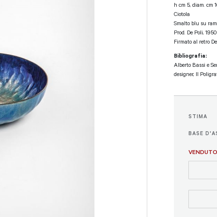
h cm 5, diam. cm 
Ciotola
Smalto blu su ram
Prod. De Poli, 1950
Firmato al retro De
Bibliografia:
Alberto Bassi e Ser
designer, Il Poligra
STIMA
BASE D'A
VENDUT