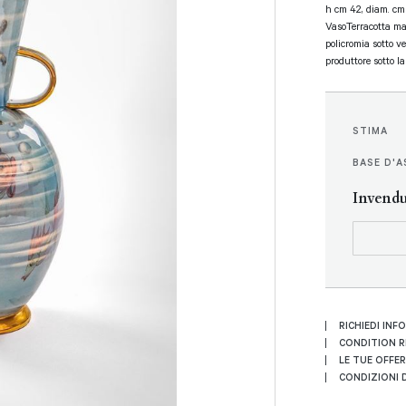
h cm 42, diam. cm
VasoTerracotta ma
policromia sotto v
produttore sotto l
STIMA
BASE D'A
Invend
RICHIEDI INF
CONDITION 
LE TUE OFFE
CONDIZIONI D