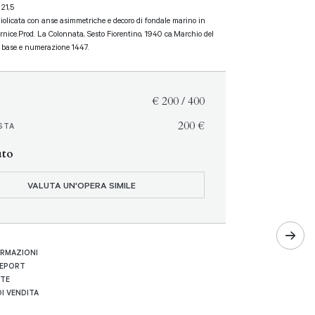
 21,5
iolicata con anse asimmetriche e decoro di fondale marino in
ernice.Prod. La Colonnata, Sesto Fiorentino, 1940 ca.Marchio del
a base e numerazione 1447.
€ 200 / 400
€ 200
STA
uto
VALUTA UN'OPERA SIMILE
ORMAZIONI
REPORT
RTE
I VENDITA