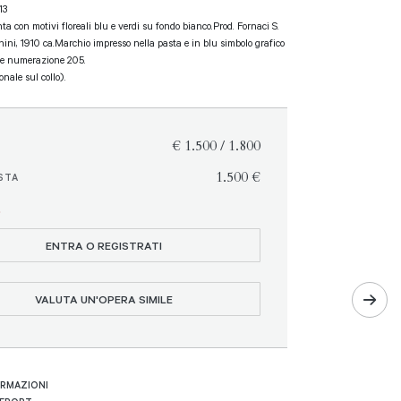
13
ta con motivi floreali blu e verdi su fondo bianco.Prod. Fornaci S.
hini, 1910 ca.Marchio impresso nella pasta e in blu simbolo grafico
 e numerazione 205.
nale sul collo).
€ 1.500 / 1.800
€ 1.500
STA
O
ENTRA O REGISTRATI
VALUTA UN'OPERA SIMILE
ORMAZIONI