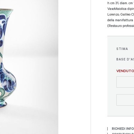
h cm 31, diam. cm 
VasoMaiolica dipin
Lorenzo, Galileo C
della manifattura
(Restauro professio
STIMA
BASE D'A
VENDUT
RICHIEDI INF