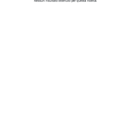
Nessun risultato ottenuto per questa ricerca.