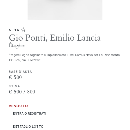
N. 14
Gio Ponti, Emilio Lancia
Étagère
Étagère Legno sagomato e impiallacciato. Prod. Domus Nova per La Rinascente,
1930 ca., cm 99x39x23
BASE D'ASTA
€ 500
STIMA
€ 500 / 800
VENDUTO
ENTRA O REGISTRATI
DETTAGLIO LOTTO