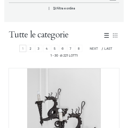
Filtra e ordina
Tutte le categorie
1
2
3
4
5
6
7
8
NEXT
LAST
1 - 30 di 221 LOTTI