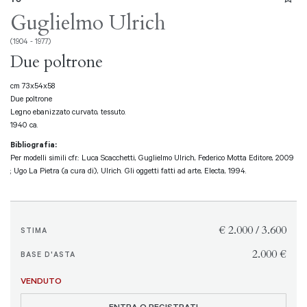
Guglielmo Ulrich
(1904 - 1977)
Due poltrone
cm 73x54x58
Due poltrone
Legno ebanizzato curvato, tessuto.
1940 ca.
Bibliografia:
Per modelli simili cfr.: Luca Scacchetti, Guglielmo Ulrich, Federico Motta Editore, 2009
; Ugo La Pietra (a cura di), Ulrich. Gli oggetti fatti ad arte, Electa, 1994.
€ 2.000 / 3.600
STIMA
€ 2.000
BASE D'ASTA
VENDUTO
ENTRA O REGISTRATI