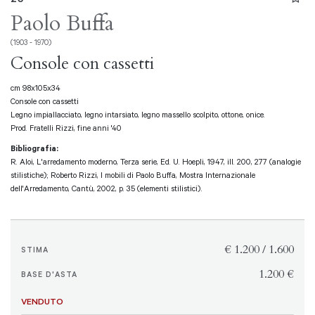
Paolo Buffa
(1903 - 1970)
Console con cassetti
cm 98x105x34
Console con cassetti
Legno impiallacciato, legno intarsiato, legno massello scolpito, ottone, onice.
Prod. Fratelli Rizzi, fine anni '40
Bibliografia:
R. Aloi, L'arredamento moderno, Terza serie, Ed. U. Hoepli, 1947, ill. 200, 277 (analogie
stilistiche); Roberto Rizzi, I mobili di Paolo Buffa, Mostra Internazionale
dell'Arredamento, Cantù, 2002, p. 35 (elementi stilistici).
€ 1.200 / 1.600
STIMA
€ 1.200
BASE D'ASTA
VENDUTO