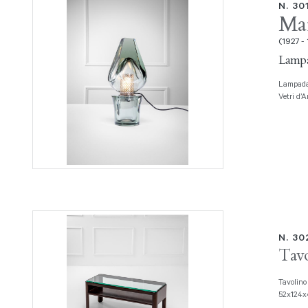
N. 30
Mar
(1927 -
Lampa
Lampada da tavolo Vetro soffiato fumè a forte spessore, molato. Prod. Seguso
Vetri d’A
N. 3
Tavo
Tavolino Legno tinto, cristallo molato di forte spessore. 1940 ca., cm
52x124x