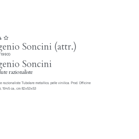
04
enio Soncini (attr.)
 1993)
enio Soncini
dute razionaliste
i, 1945 ca., cm 82x53x53