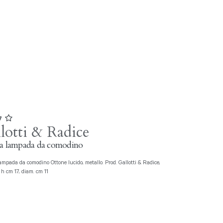
07
lotti & Radice
la lampada da comodino
 h cm 17, diam. cm 11