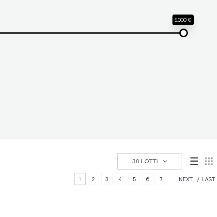
9.000 €
30 LOTTI
1
2
3
4
5
6
7
NEXT
LAST