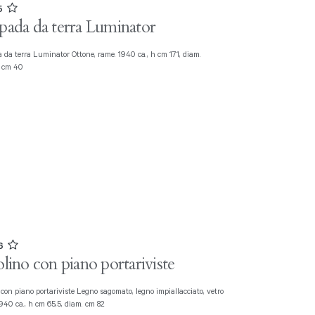
05
ada da terra Luminator
e cm 40
06
lino con piano portariviste
940 ca., h cm 65,5, diam. cm 82