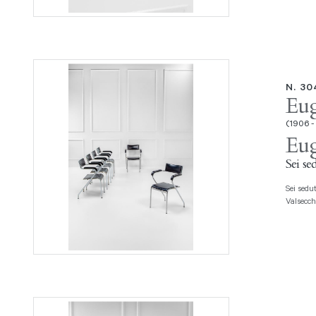
N. 3
Eug
(1906 -
Eug
Sei se
Sei sedute razionaliste Tubolare metallico, pelle vinilica. Prod. Officine
Valsecch