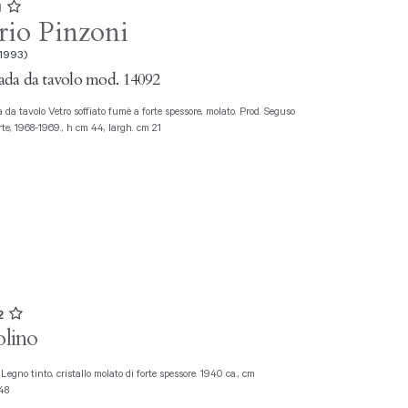
1
io Pinzoni
 1993)
da da tavolo mod. 14092
rte, 1968-1969., h cm 44, largh. cm 21
02
lino
48