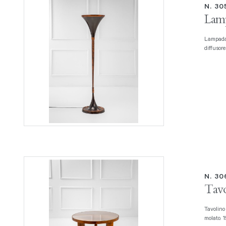
N. 3
Lamp
Lampada da terra Luminator Ottone, rame. 1940 ca., h cm 171, diam.
diffusor
N. 3
Tavo
Tavolino con piano portariviste Legno sagomato, legno impiallacciato, vetro
molato. 1