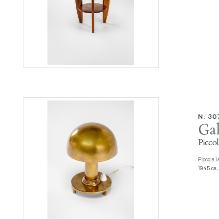
N. 3
Gal
Picco
Piccola lampada da comodino Ottone lucido, metallo. Prod. Gallotti & Radice,
1945 ca.,