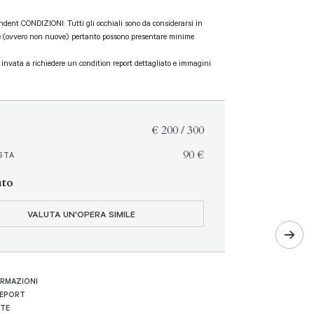
endent CONDIZIONI: Tutti gli occhiali sono da considerarsi in
e (ovvero non nuove) pertanto possono presentare minime
i invata a richiedere un condition report dettagliato e immagini
€ 200 / 300
€ 90
STA
uto
VALUTA UN'OPERA SIMILE
ORMAZIONI
REPORT
RTE