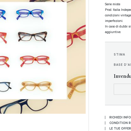
Serie miste
Prod. Italia Indep
condizioni vintag
imperfezioni.
In caso di dubbi s
aggiuntive.
STIMA
BASE D'A
Invend
RICHIEDI INF
CONDITION 
LE TUE OFFE