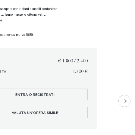
 campate con ripiani e mobili contenitori.
o, legno massello, ottone, vetro.
a.
rredamento, marzo 1959.
€ 1.800 / 2.400
€ 1.800
STA
O
ENTRA O REGISTRATI
VALUTA UN'OPERA SIMILE