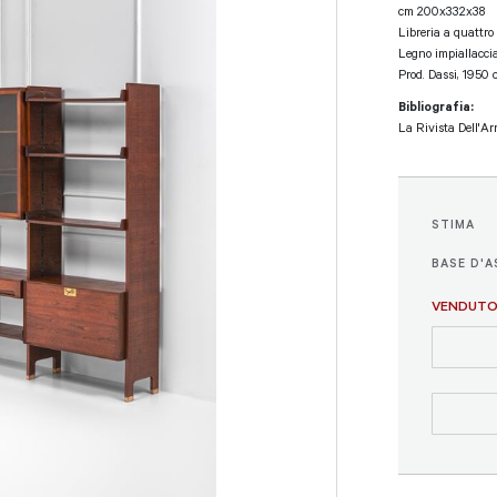
cm 200x332x38
Libreria a quattro
Legno impiallacciat
Prod. Dassi, 1950 c
Bibliografia:
La Rivista Dell'A
STIMA
BASE D'A
VENDUT